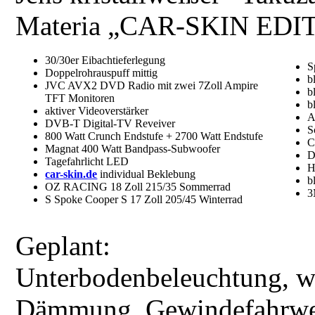
Materia „CAR-SKIN EDI
30/30er Eibachtieferlegung
S
Doppelrohrauspuff mittig
b
JVC AVX2 DVD Radio mit zwei 7Zoll Ampire
b
TFT Monitoren
b
aktiver Videoverstärker
A
DVB-T Digital-TV Reveiver
S
800 Watt Crunch Endstufe + 2700 Watt Endstufe
C
Magnat 400 Watt Bandpass-Subwoofer
D
Tagefahrlicht LED
H
car-skin.de
individual Beklebung
b
OZ RACING 18 Zoll 215/35 Sommerrad
3
S Spoke Cooper S 17 Zoll 205/45 Winterrad
Geplant:
Unterbodenbeleuchtung, w
Dämmung, Gewindefahrwer