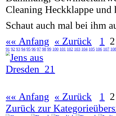
Cleaning Heckklappe und h
Schaut auch mal bei ihm a
«« Anfang
« Zurück
1
2
91
92
93
94
95
96
97
98
99
100
101
102
103
104
105
106
107
10
«« Anfang
« Zurück
1
2
Zurück zur Kategorieübers