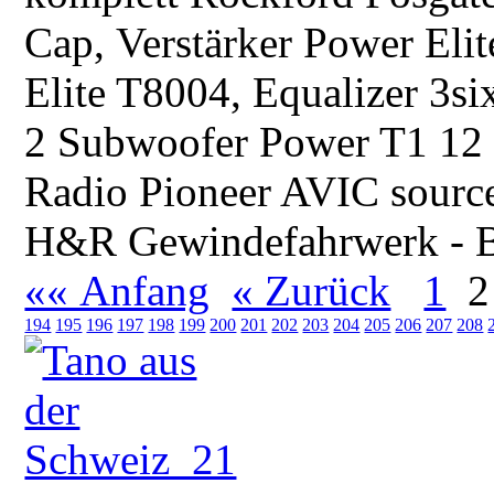
Cap, Verstärker Power Eli
Elite T8004, Equalizer 3si
2 Subwoofer Power T1 12 d
Radio Pioneer AVIC source
H&R Gewindefahrwerk - B
«« Anfang
« Zurück
1
2
194
195
196
197
198
199
200
201
202
203
204
205
206
207
208