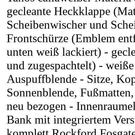
gecleante Heckklappe (Mate
Scheibenwischer und Schei
Frontschürze (Emblem entfe
unten weiß lackiert) - gec
und zugespachtelt) - weiß
Auspuffblende - Sitze, Ko
Sonnenblende, Fußmatten,
neu bezogen - Innenraumele
Bank mit integriertem Vers
komplett Rockford Fosgat