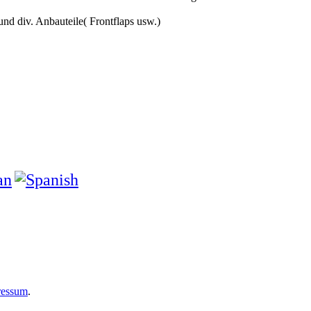
d div. Anbauteile( Frontflaps usw.)
ressum
.