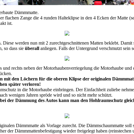
 verbaute Dämmmatte.
 flachen Zange die 4 runden Halteklipse in den 4 Ecken der Matte (seh
kt ist.
. Diese werden nun mit 2 zurechtgeschnittenen Matten beklebt. Damit 
, so dass sie
überall
anliegen. Falls der Untergrund verschmutzt sein sol
ks und rechts neben der Motorhaubenverriegelung die Motorhaube und
ücken.
n mit den Löchern für die oberen Klipse der originalen Dämmmatt
hen später verloren!
mschutz in die Motorhaube einbringen. Der Einfachheit zuliebe nehme
nach wenigen Jahren spröde wird und so nicht mehr schützt.
 bei der Dämmung des Autos kann man den Hohlraumschutz gleich 
ginalen Dämmmatte als Vorlage zurecht. Die Dämmschaummatte soll sp
her der Dämmmattenbefestigung wieder freigelegt haben (reinstechen u