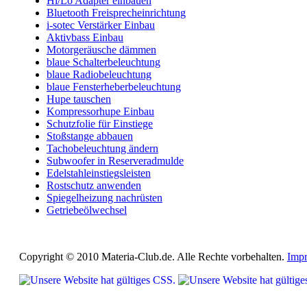
Hi/Lo Adapter einbauen
Bluetooth Freisprecheinrichtung
i-sotec Verstärker Einbau
Aktivbass Einbau
Motorgeräusche dämmen
blaue Schalterbeleuchtung
blaue Radiobeleuchtung
blaue Fensterheberbeleuchtung
Hupe tauschen
Kompressorhupe Einbau
Schutzfolie für Einstiege
Stoßstange abbauen
Tachobeleuchtung ändern
Subwoofer in Reserveradmulde
Edelstahleinstiegsleisten
Rostschutz anwenden
Spiegelheizung nachrüsten
Getriebeölwechsel
Copyright © 2010 Materia-Club.de. Alle Rechte vorbehalten.
Imp