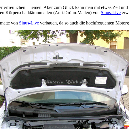
ger erfreulichen Themen. Aber zum Glück kann man mit etwas Zeit und
benden Körperschalldämmmatten (Anti-Dröhn-Matten) von
Sinus-Live
erwi
mmatte von
Sinus-Live
verbauen, da so auch die hochfrequenten Motor